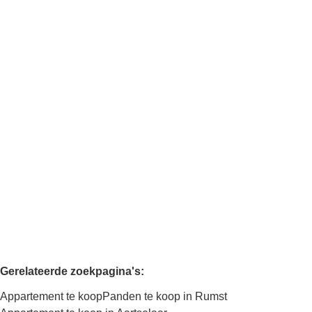
Duplex appartement in Centrum Rumst
2840 Rumst
(ref.
671
)
Verkocht
4
1
125
m²
125
m²
Gerelateerde zoekpagina's
:
Appartement te koop
Panden te koop in Rumst