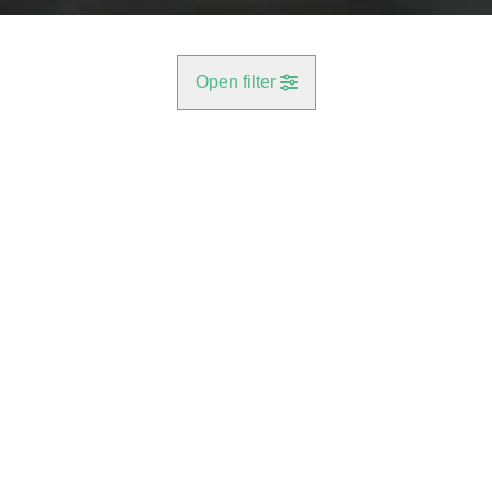
Open filter
Gemeente
OPTIE
Reet (2840)
Remove
Type
Appartement
Remove
Meer criteria
min
max
Centraal gelegen hedendaags appartement OPTIE