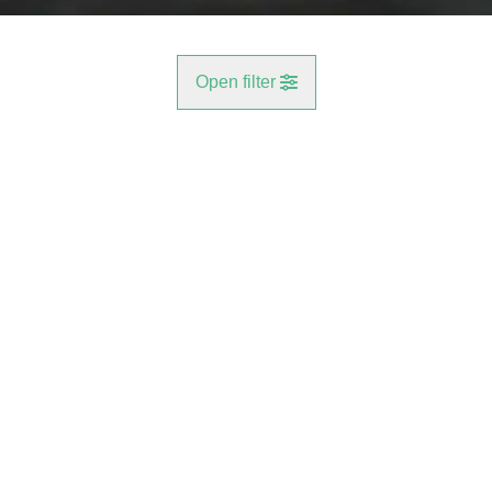
Open filter
Gemeente
VERKOCHT
Willebroek (2830)
Remove
Type
Appartement
Remove
Meer criteria
min
max
Gelijkvloers appartement met garage én staanplaats!