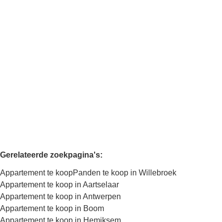
OPTIE
2830 Willebroek
(ref.
2960
)
Verkocht
2
1
86
m²
86
m²
1
Kaartweergave
Zoekopdracht
Sorteer op
Gerelateerde zoekpagina's
:
Appartement te koop
Panden te koop in Willebroek
Appartement te koop in Aartselaar
Appartement te koop in Antwerpen
Appartement te koop in Boom
Appartement te koop in Hemiksem