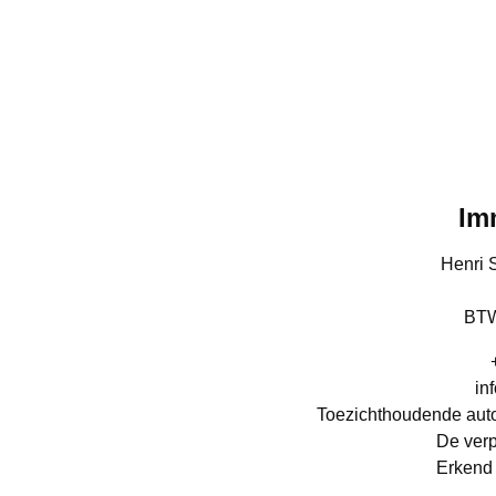
Im
Henri 
BTW
in
Toezichthoudende autor
De verp
Erkend 