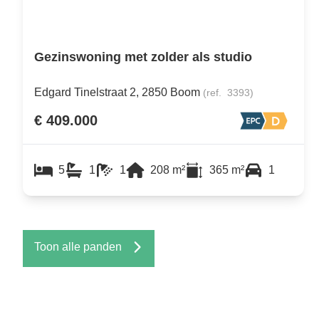
Gezinswoning met zolder als studio
Edgard Tinelstraat 2, 2850 Boom
(ref.
3393
)
€ 409.000
5
1
1
208
m²
365
m²
1
Toon alle panden