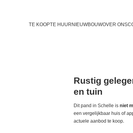
TE KOOP
TE HUUR
NIEUWBOUW
OVER ONS
C
Rustig geleg
en tuin
Dit pand in Schelle is
niet 
een vergelijkbaar huis of a
actuele aanbod te koop.