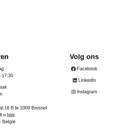
ren
Volg ons
ag
Facebook
0-17:30
LinkedIn
raak
Instagram
n
at 16 B te 1000 Brussel
dt u
hier
.
- België