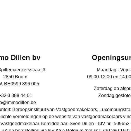
mo Dillen bv
Openingsu
Spillemaeckersstraat 3
Maandag - Vrijd
2850 Boom
09:00-12:00 en 14:0
. BE0599 896 005
Zaterdag op afsp
+32 3 888 44 01
Zondag geslote
fo@immodillen.be
iteit: Beroepsinstituut van Vastgoedmakelaars, Luxemburgstra
lichte vermeldingen op de website van vastgoedmakelaars vin
Vastgoedmakelaar-Bemiddelaar: Sven Dillen - BIV nr.: 509652 
BA en borgstelling via NV AXA Belgium (polisnr. 730.390.160)